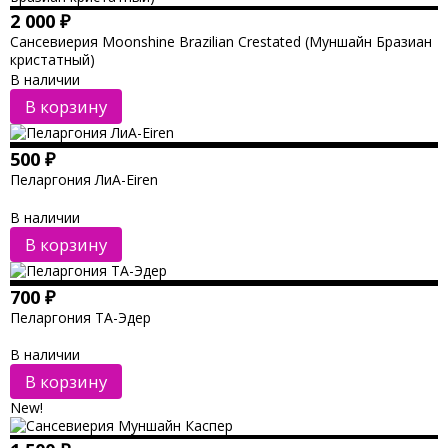
2 000
₽
Сансевиерия Moonshine Brazilian Crestated (Муншайн Бразиан
кристатный)
В наличии
В корзину
500
₽
Пеларгония ЛиА-Eiren
В наличии
В корзину
700
₽
Пеларгония ТА-Эдер
В наличии
В корзину
New!