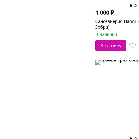
1 000
₽
Сансевиерия Hahnii 
Зебра)
В наличии
В корзину