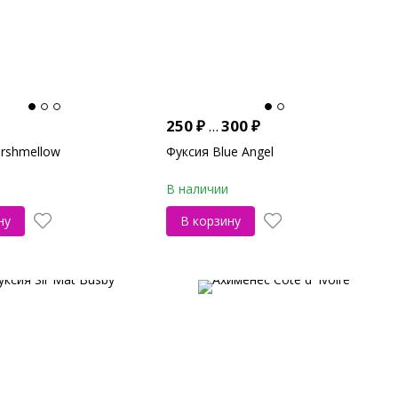
250
₽
...
300
₽
rshmellow
Фуксия Blue Angel
В наличии
ну
В корзину