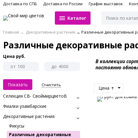
Доставка по СПБ
Доставка по России
График выставок
Кон
Каталог
Главная
→
Декоративные растения
→
Различные декоративные р
Различные декоративные ра
Цена
руб.
В коллекции сор
от
до
постоянно обнов
Очистить
Цена
Селекция СВ- СвоймирцветоВ
Фиалки узамбарские
Декоративные растения
Фикусы
Различные декоративные