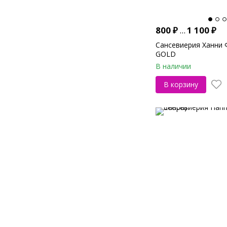
800
₽
...
1 100
₽
Сансевиерия Ханни 
GOLD
В наличии
В корзину