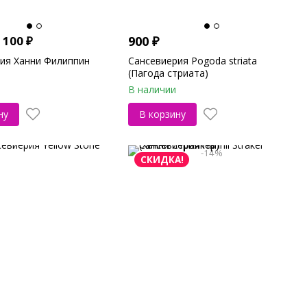
 100
₽
900
₽
ия Ханни Филиппин
Сансевиерия Pogoda striata
(Пагода стриата)
В наличии
ну
В корзину
-14%
СКИДКА!