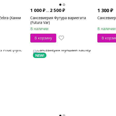
1 000
₽
...
2 500
₽
1 300
₽
Zebra (Ханни
Сансевиерия Футура вариегата
Сансевиер
(Futura Var)
В наличии
В наличии
В корзину
В корзи
NEW!