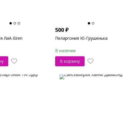
500
₽
я ЛиА-Eiren
Пеларгония Ю-Грушенька
В наличии
ну
В корзину