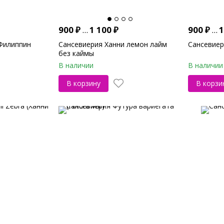
900
₽
...
1 100
₽
900
₽
...
1
Филиппин
Сансевиерия Ханни лемон лайм
Сансевиер
без каймы
В наличии
В наличии
В корзину
В корзи