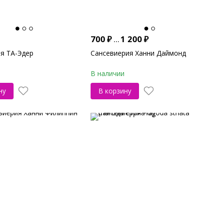
700
₽
...
1 200
₽
я ТА-Эдер
Сансевиерия Ханни Даймонд
В наличии
ну
В корзину