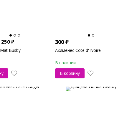
 250
₽
300
₽
 Mat Busby
Ахименес Cote d' Ivoire
В наличии
ну
В корзину