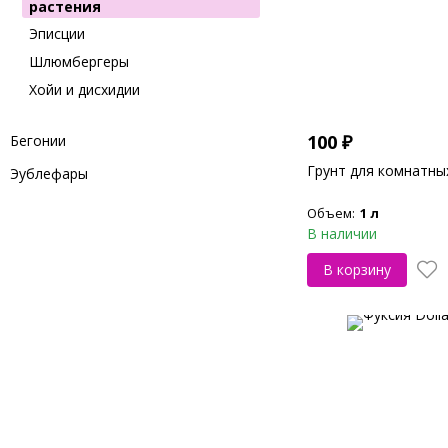
растения
Эписции
Шлюмбергеры
Хойи и дисхидии
100
₽
Бегонии
Грунт для комнатны
Эублефары
Объем:
1 л
В наличии
В корзину