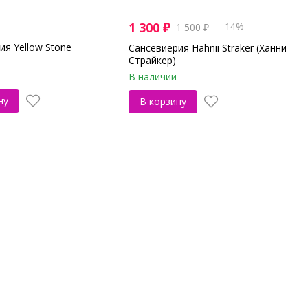
1 300
₽
14%
1 500
₽
ия Yellow Stone
Сансевиерия Hahnii Straker (Ханни
Страйкер)
В наличии
ну
В корзину