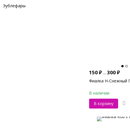
Эублефары
150
₽
...
300
₽
Фиалка Н-Снежный Г
В наличии
В корзину