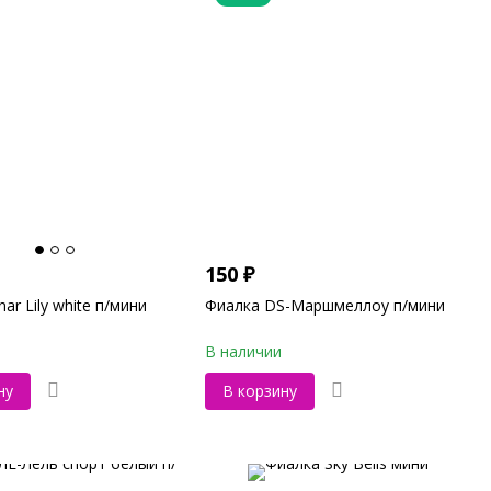
150
₽
ar Lily white п/мини
Фиалка DS-Маршмеллоу п/мини
В наличии
ну
В корзину