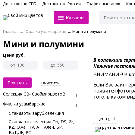
Доставка по СПБ
Доставка по России
График выставок
Кон
Каталог
Главная
→
Фиалки узамбарские
→
Мини и полумини
Мини и полумини
Цена
руб.
В коллекции сор
от
до
Наличие постоян
ВНИМАНИЕ! В кат
Очистить
Если Вас заинтер
появится фотогра
Селекция СВ- СвоймирцветоВ
того, в каком ви
Фиалки узамбарские
Стандарты заруб.селекция
Цена
Стандарты селекция Dn, DS, Gr,
KZ, O.Val, TV, АГ, Ален, БР,
ВаТ,ЛЕ, РС