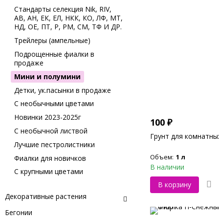
Стандарты селекция Nik, RIV,
АВ, АН, ЕК, ЕЛ, НКК, КО, ЛФ, МТ,
НД, ОЕ, ПТ, Р, РМ, СМ, ТФ И ДР.
Трейлеры (ампельные)
Подрощенные фиалки в
продаже
Мини и полумини
Детки, ук.пасынки в продаже
С необычными цветами
Новинки 2023-2025г
100
₽
С необычной листвой
Грунт для комнатны
Лучшие пестролистники
Объем:
1 л
Фиалки для новичков
В наличии
С крупными цветами
В корзину
Декоративные растения
Бегонии