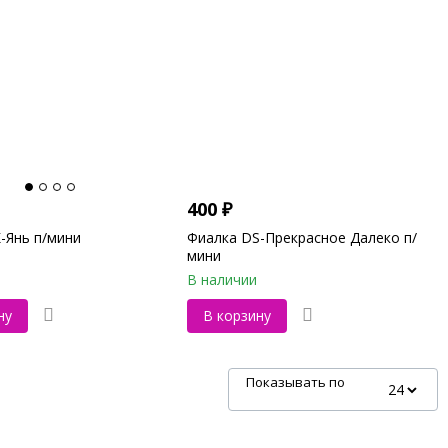
400
₽
-Янь п/мини
Фиалка DS-Прекрасное Далеко п/
мини
В наличии
ну
В корзину
Показывать по