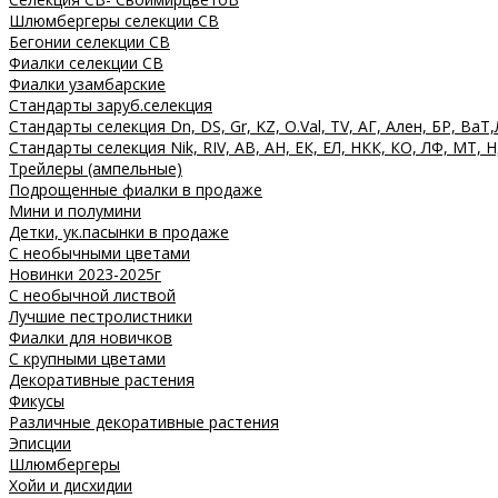
Шлюмбергеры селекции СВ
Бегонии селекции СВ
Фиалки селекции СВ
Фиалки узамбарские
Стандарты заруб.селекция
Стандарты селекция Dn, DS, Gr, KZ, O.Val, TV, АГ, Ален, БР, ВаТ,
Стандарты селекция Nik, RIV, АВ, АН, ЕК, ЕЛ, НКК, КО, ЛФ, МТ, Н
Трейлеры (ампельные)
Подрощенные фиалки в продаже
Мини и полумини
Детки, ук.пасынки в продаже
С необычными цветами
Новинки 2023-2025г
С необычной листвой
Лучшие пестролистники
Фиалки для новичков
С крупными цветами
Декоративные растения
Фикусы
Различные декоративные растения
Эписции
Шлюмбергеры
Хойи и дисхидии