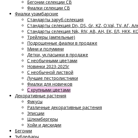
Бегонии селекции СВ
Фиалки селекции СВ
Фиалки узамбарские
Стандарты заруб.селекция
Стандарты селекция Dn, DS, Gr, KZ, O.Val, TV, АГ, Ал
Стандарты селекция Nik, RIV, АВ, АН, ЕК, ЕЛ, НКК, К
Трейлеры (ампельные)
Подрощенные фиалки в продаже
Мини и полумини
Детки, ук.пасынки в продаже
С необычными цветами
Новинки 2023-2025г
С необычной листвой
Лучшие пестролистники
Фиалки для новичков
С крупными цветами
Декоративные растения
Фикусы
Различные декоративные растения
Эписции
Шлюмбергеры
Хойи и дисхидии
Бегонии
Эублефары