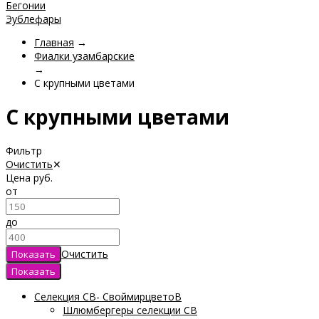
Бегонии
Эублефары
Главная
→
Фиалки узамбарские
→
С крупными цветами
С крупными цветами
Фильтр
Очистить
✕
Цена
руб.
от
до
Очистить
Селекция СВ- СвоймирцветоВ
Шлюмбергеры селекции СВ