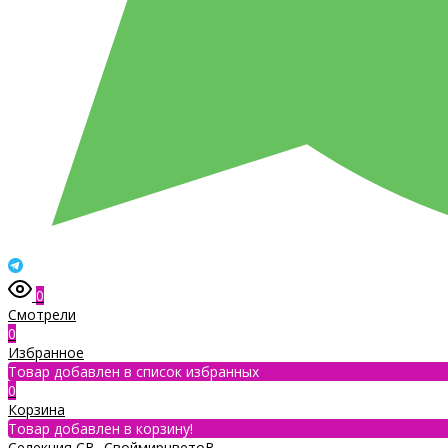
0
Смотрели
0
Избранное
Товар добавлен в список избранных
0
Корзина
Товар добавлен в корзину!
Селекция СВ- СвоймирцветоВ