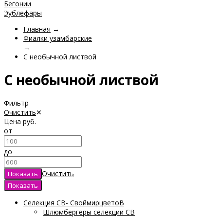
Бегонии
Эублефары
Главная
→
Фиалки узамбарские
→
С необычной листвой
С необычной листвой
Фильтр
Очистить
✕
Цена
руб.
от
до
Очистить
Селекция СВ- СвоймирцветоВ
Шлюмбергеры селекции СВ