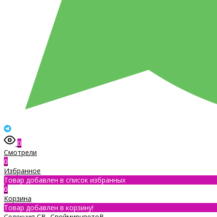
0
Смотрели
0
Избранное
Товар добавлен в список избранных
0
Корзина
Товар добавлен в корзину!
Селекция СВ- СвоймирцветоВ