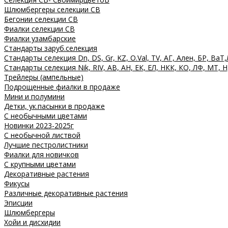
Шлюмбергеры селекции СВ
Бегонии селекции СВ
Фиалки селекции СВ
Фиалки узамбарские
Стандарты заруб.селекция
Стандарты селекция Dn, DS, Gr, KZ, O.Val, TV, АГ, Ален, БР, ВаТ,
Стандарты селекция Nik, RIV, АВ, АН, ЕК, ЕЛ, НКК, КО, ЛФ, МТ, Н
Трейлеры (ампельные)
Подрощенные фиалки в продаже
Мини и полумини
Детки, ук.пасынки в продаже
С необычными цветами
Новинки 2023-2025г
С необычной листвой
Лучшие пестролистники
Фиалки для новичков
С крупными цветами
Декоративные растения
Фикусы
Различные декоративные растения
Эписции
Шлюмбергеры
Хойи и дисхидии