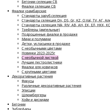
Бегонии селекции СВ
Фиалки селекции СВ
Фиалки узамбарские
Стандарты заруб.селекция
Стандарты селекция Dn, DS, Gr, KZ, O.Val, TV, АГ, Ал
Стандарты селекция Nik, RIV, АВ, АН, ЕК, ЕЛ, НКК, К
Трейлеры (ампельные)
Подрощенные фиалки в продаже
Мини и полумини
Детки, ук.пасынки в продаже
С необычными цветами
Новинки 2023-2025г
С необычной листвой
Лучшие пестролистники
Фиалки для новичков
С крупными цветами
Декоративные растения
Фикусы
Различные декоративные растения
Эписции
Шлюмбергеры
Хойи и дисхидии
Бегонии
Эублефары