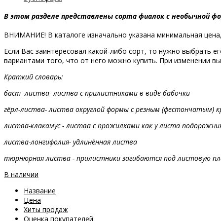
В этом разделе представлены сорта фиалок с необычной фо
ВНИМАНИЕ! В каталоге изначально указана минимальная цена,
Если Вас заинтересовал какой-либо сорт, то нужно выбрать его
вариантами того, что от него можно купить. При изменении вы
Краткий словарь:
баст -листва
- листва с прилистниками в виде бабочки
гёрл-листва
- листва округлой формы с резным (фестончатым) к
листва-клакамус
- листва с прожилками как у листа подорожн
листва-лонгифолия
- удлинённая листва
тюрнюрная листва
- прилистники загибаются под листовую пла
В наличии
Название
Цена
Хиты продаж
Оценка покупателей