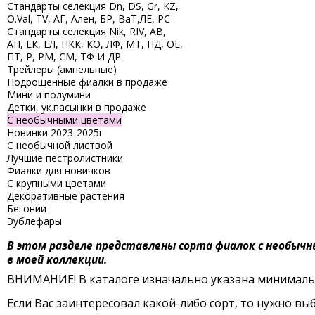
Стандарты селекция Dn, DS, Gr, KZ,
O.Val, TV, АГ, Ален, БР, ВаТ,ЛЕ, РС
Стандарты селекция Nik, RIV, АВ,
АН, ЕК, ЕЛ, НКК, КО, ЛФ, МТ, НД, ОЕ,
ПТ, Р, РМ, СМ, ТФ И ДР.
Трейлеры (ампельные)
Подрощенные фиалки в продаже
Мини и полумини
Детки, ук.пасынки в продаже
С необычными цветами
Новинки 2023-2025г
С необычной листвой
Лучшие пестролистники
Фиалки для новичков
С крупными цветами
Декоративные растения
Бегонии
Эублефары
В этом разделе представлены сорта фиалок с необычны
в моей коллекции.
ВНИМАНИЕ! В каталоге изначально указана минимальн
Если Вас заинтересовал какой-либо сорт, то нужно выб