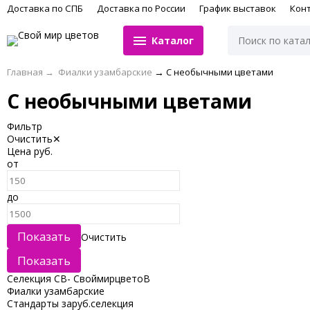
Доставка по СПБ
Доставка по России
График выставок
Кон
Каталог
Главная
→
Фиалки узамбарские
→
С необычными цветами
С необычными цветами
Фильтр
Очистить
✕
Цена
руб.
от
до
Очистить
Селекция СВ- СвоймирцветоВ
Фиалки узамбарские
Стандарты заруб.селекция