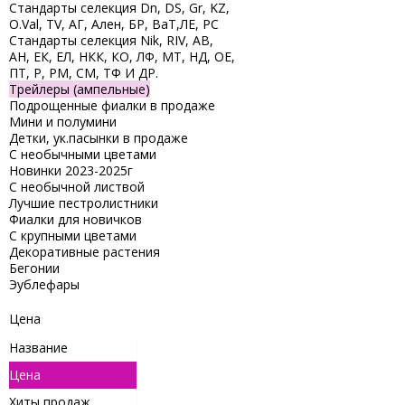
Стандарты селекция Dn, DS, Gr, KZ,
O.Val, TV, АГ, Ален, БР, ВаТ,ЛЕ, РС
Стандарты селекция Nik, RIV, АВ,
АН, ЕК, ЕЛ, НКК, КО, ЛФ, МТ, НД, ОЕ,
ПТ, Р, РМ, СМ, ТФ И ДР.
Трейлеры (ампельные)
Подрощенные фиалки в продаже
Мини и полумини
Детки, ук.пасынки в продаже
С необычными цветами
Новинки 2023-2025г
С необычной листвой
Лучшие пестролистники
Фиалки для новичков
С крупными цветами
Декоративные растения
Бегонии
Эублефары
Цена
Название
Цена
Хиты продаж