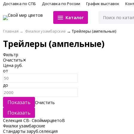
Доставка по СПБ
Доставка по России
График выставок
Кон
Каталог
Главная
→
Фиалки узамбарские
→
Трейлеры (ампельные)
Трейлеры (ампельные)
Фильтр
Очистить
✕
Цена
руб.
от
до
Очистить
Селекция СВ- СвоймирцветоВ
Фиалки узамбарские
Стандарты заруб.селекция