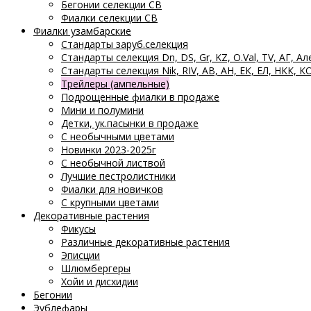
Бегонии селекции СВ
Фиалки селекции СВ
Фиалки узамбарские
Стандарты заруб.селекция
Стандарты селекция Dn, DS, Gr, KZ, O.Val, TV, АГ, Ал
Стандарты селекция Nik, RIV, АВ, АН, ЕК, ЕЛ, НКК, К
Трейлеры (ампельные)
Подрощенные фиалки в продаже
Мини и полумини
Детки, ук.пасынки в продаже
С необычными цветами
Новинки 2023-2025г
С необычной листвой
Лучшие пестролистники
Фиалки для новичков
С крупными цветами
Декоративные растения
Фикусы
Различные декоративные растения
Эписции
Шлюмбергеры
Хойи и дисхидии
Бегонии
Эублефары