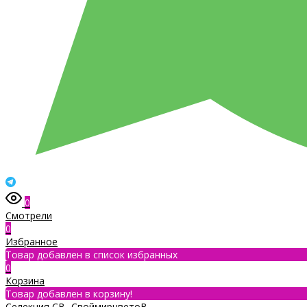
0
Смотрели
0
Избранное
Товар добавлен в список избранных
0
Корзина
Товар добавлен в корзину!
Селекция СВ- СвоймирцветоВ