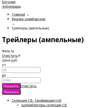
Бегонии
Эублефары
Главная
→
Фиалки узамбарские
→
Трейлеры (ампельные)
Трейлеры (ампельные)
Фильтр
Очистить
✕
Цена
руб.
от
до
Очистить
Селекция СВ- СвоймирцветоВ
Шлюмбергеры селекции СВ