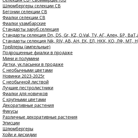
Шлюмбергеры селекции СВ
Бегонии селекции СВ
Фиалки селекции СВ
Фиалки узамбарские
Стандарты заруб.селекция
Стандарты селекция Dn, DS, Gr, KZ, O.Val, TV, АГ, Ален, БР, ВаТ,
Стандарты селекция Nik, RIV, АВ, АН, ЕК, ЕЛ, НКК, КО, ЛФ, МТ, Н
Трейлеры (ампельные)
Подрощенные фиалки в продаже
Мини и полумини
Детки, ук.пасынки в продаже
С необычными цветами
Новинки 2023-2025г
С необычной листвой
Лучшие пестролистники
Фиалки для новичков
С крупными цветами
Декоративные растения
Фикусы
Различные декоративные растения
Эписции
Шлюмбергеры
Хойи и дисхидии