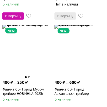
В наличии
Нет в наличии
В корзину
В корзину
NEW!
NEW!
400
₽
...
850
₽
400
₽
...
600
₽
Фиалка СВ- Город Муром
Фиалка СВ- Город
трейлер НОВИНКА 2025г
Архангельск трейлер
НОВИНКА 2025г
В наличии
В наличии