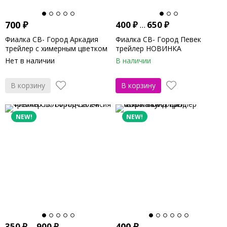
700
₽
400
₽
...
650
₽
Фиалка СВ- Город Аркадия
Фиалка СВ- Город Певек
трейлер с химерным цветком
трейлер НОВИНКА
НОВИНКА 2023г
Нет в наличии
В наличии
В корзину
В корзину
NEW!
NEW!
350
₽
...
900
₽
400
₽