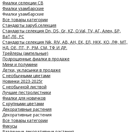
Фиалки селекции СВ
Фиалки узамбарские
Фиалки узамбарские
Все товары категории
Стандарты заруб.селекция
Стандарты селекция Dn, DS, Gr, KZ, O.Val, TV, АГ, Ален, БР,
ВаТ,ЛЕ, РС
Стандарты селекция Nik, RIV, АВ, АН, ЕК, ЕЛ, НКК, КО, ЛФ, МТ,
НД, ОЕ, ПТ, Р, РМ, СМ, ТФ И ДР.
Трейлеры (ампельные)
Подрощенные фиалки в продаже
Мини и полумини
Детки, ук.пасынки в продаже
С необычными цветами
Новинки 2023-2025г
С необычной листвой
Лучшие пестролистники
Фиалки для новичков
С крупными цветами
Декоративные растения
Декоративные растения
Все товары категории
Фикусы
Различные декоративные растения