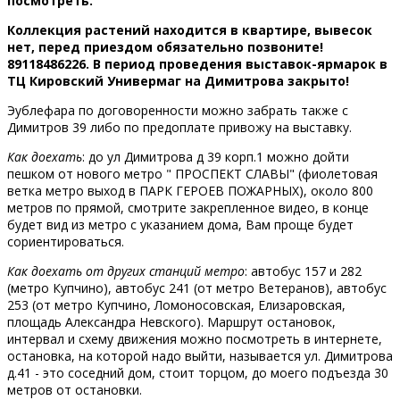
посмотреть.
Коллекция растений находится в квартире, вывесок
нет, перед приездом обязательно позвоните!
89118486226. В период проведения выставок-ярмарок в
ТЦ Кировский Универмаг на Димитрова закрыто!
Эублефара по договоренности можно забрать также с
Димитров 39 либо по предоплате привожу на выставку.
Как доехать
: до ул Димитрова д 39 корп.1 можно дойти
пешком от нового метро " ПРОСПЕКТ СЛАВЫ" (фиолетовая
ветка метро выход в ПАРК ГЕРОЕВ ПОЖАРНЫХ), около 800
метров по прямой, смотрите закрепленное видео, в конце
будет вид из метро с указанием дома, Вам проще будет
сориентироваться.
Как доехать от других станций метро
: автобус 157 и 282
(метро Купчино), автобус 241 (от метро Ветеранов), автобус
253 (от метро Купчино, Ломоносовская, Елизаровская,
площадь Александра Невского). Маршрут остановок,
интервал и схему движения можно посмотреть в интернете,
остановка, на которой надо выйти, называется ул. Димитрова
д.41 - это соседний дом, стоит торцом, до моего подъезда 30
метров от остановки.