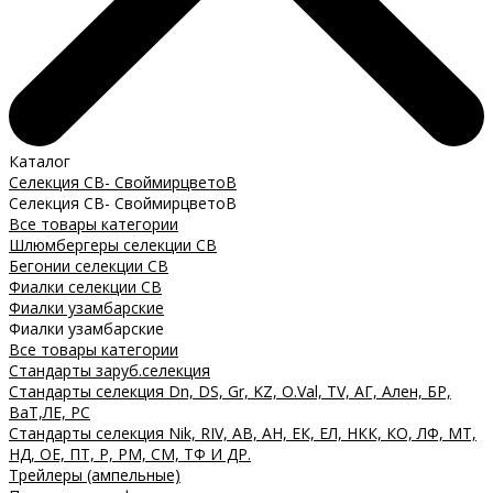
Каталог
Селекция СВ- СвоймирцветоВ
Селекция СВ- СвоймирцветоВ
Все товары категории
Шлюмбергеры селекции СВ
Бегонии селекции СВ
Фиалки селекции СВ
Фиалки узамбарские
Фиалки узамбарские
Все товары категории
Стандарты заруб.селекция
Стандарты селекция Dn, DS, Gr, KZ, O.Val, TV, АГ, Ален, БР,
ВаТ,ЛЕ, РС
Стандарты селекция Nik, RIV, АВ, АН, ЕК, ЕЛ, НКК, КО, ЛФ, МТ,
НД, ОЕ, ПТ, Р, РМ, СМ, ТФ И ДР.
Трейлеры (ампельные)