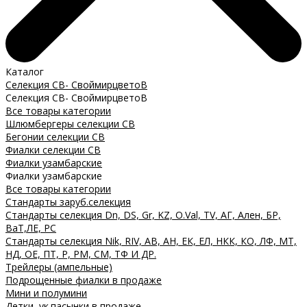
Каталог
Селекция СВ- СвоймирцветоВ
Селекция СВ- СвоймирцветоВ
Все товары категории
Шлюмбергеры селекции СВ
Бегонии селекции СВ
Фиалки селекции СВ
Фиалки узамбарские
Фиалки узамбарские
Все товары категории
Стандарты заруб.селекция
Стандарты селекция Dn, DS, Gr, KZ, O.Val, TV, АГ, Ален, БР,
ВаТ,ЛЕ, РС
Стандарты селекция Nik, RIV, АВ, АН, ЕК, ЕЛ, НКК, КО, ЛФ, МТ,
НД, ОЕ, ПТ, Р, РМ, СМ, ТФ И ДР.
Трейлеры (ампельные)
Подрощенные фиалки в продаже
Мини и полумини
Детки, ук.пасынки в продаже