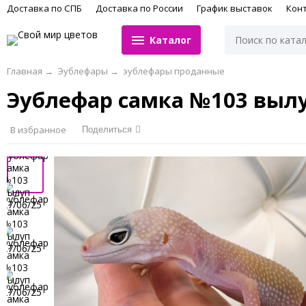
Доставка по СПБ
Доставка по России
График выставок
Кон
Каталог
Главная
→
Эублефары
→
эублефары проданные
Эублефар самка №103 вылу
В избранное
Поделиться