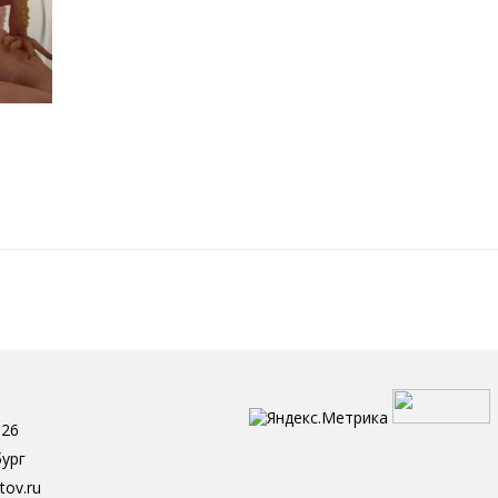
-26
бург
tov.ru