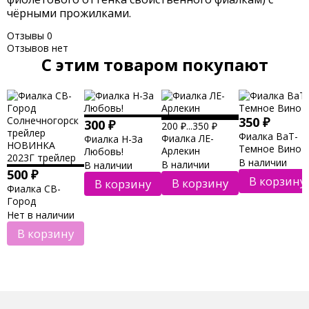
чёрными прожилками.
Отзывы
0
Отзывов нет
C этим товаром покупают
350
₽
300
₽
200
₽
...
350
₽
Фиалка ВаТ-
Фиалка ЛЕ-
Фиалка Н-За
Темное Вино
Арлекин
Любовь!
В наличии
В наличии
В наличии
500
₽
В корзину
В корзину
В корзину
Фиалка СВ-
Город
Солнечногорск
Нет в наличии
трейлер
В корзину
НОВИНКА
2023Г трейлер