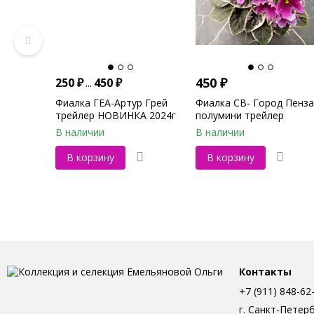
450
₽
250
₽
...
450
₽
Фиалка ГЕА-Артур Грей
Фиалка СВ- Город Пенза
трейлер НОВИНКА 2024г
полумини трейлер
НОВИНКА 2023г
В наличии
В наличии
В корзину
В корзину
Контакты
+7 (911) 848-62
г. Санкт-Петер