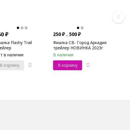
50
₽
250
₽
...
500
₽
алка Flashy Trail
Фиалка СВ- Город Аркадия
ейлер
трейлер НОВИНКА 2023г
т в наличии
В наличии
В корзину
В корзину