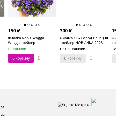
150
₽
300
₽
1
Фиалка Rob's Wagga
Фиалка СВ- Город Венеция
Фи
Wagga трейлер
трейлер НОВИНКА 2023г
тр
В наличии
Нет в наличии
Не
В корзину
В корзину
-26
бург