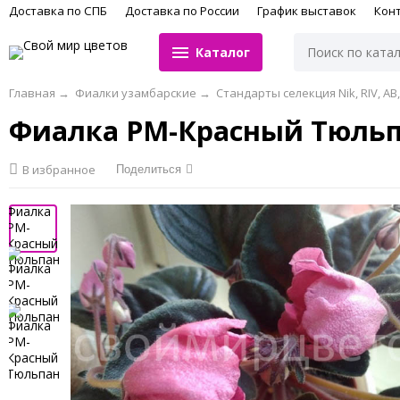
Доставка по СПБ
Доставка по России
График выставок
Кон
Каталог
Главная
→
Фиалки узамбарские
→
Стандарты селекция Nik, RIV, АВ, 
Фиалка РМ-Красный Тюль
В избранное
Поделиться