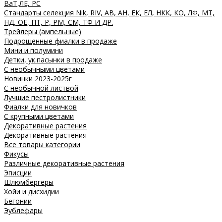
ВаТ,ЛЕ, РС
Стандарты селекция Nik, RIV, АВ, АН, ЕК, ЕЛ, НКК, КО, ЛФ, МТ,
НД, ОЕ, ПТ, Р, РМ, СМ, ТФ И ДР.
Трейлеры (ампельные)
Подрощенные фиалки в продаже
Мини и полумини
Детки, ук.пасынки в продаже
С необычными цветами
Новинки 2023-2025г
С необычной листвой
Лучшие пестролистники
Фиалки для новичков
С крупными цветами
Декоративные растения
Декоративные растения
Все товары категории
Фикусы
Различные декоративные растения
Эписции
Шлюмбергеры
Хойи и дисхидии
Бегонии
Эублефары