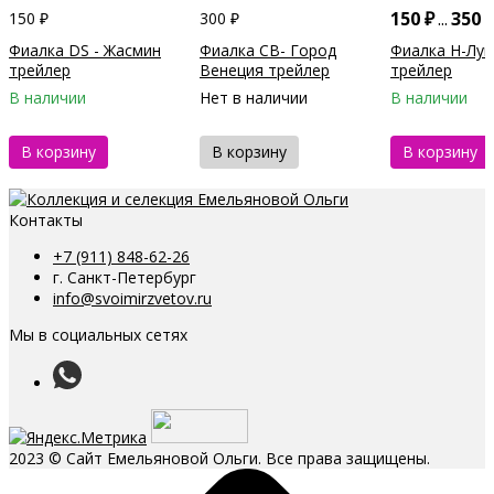
150
₽
...
350
150
₽
300
₽
Фиалка DS - Жасмин
Фиалка СВ- Город
Фиалка Н-Лу
трейлер
Венеция трейлер
трейлер
НОВИНКА 2023г
В наличии
Нет в наличии
В наличии
В корзину
В корзину
В корзину
Контакты
+7 (911) 848-62-26
г. Санкт-Петербург
info@svoimirzvetov.ru
Мы в социальных сетях
2023 © Сайт Емельяновой Ольги. Все права защищены.