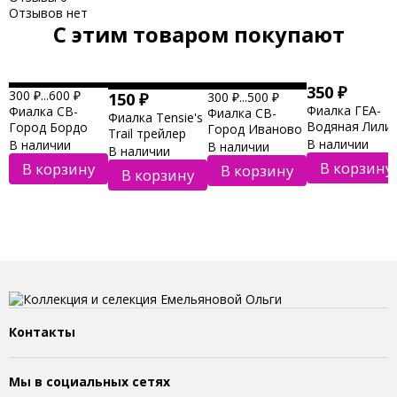
Отзывов нет
C этим товаром покупают
350
₽
300
₽
...
600
₽
150
₽
300
₽
...
500
₽
Фиалка ГЕА-
Фиалка СВ-
Фиалка СВ-
Фиалка Tensie's
Водяная Лили
Город Бордо
Город Иваново
Trail трейлер
трейлер
трейлер
В наличии
В наличии
трейлер
В наличии
В наличии
НОВИНКА 202
НОВИНКА 2023г
НОВИНКА 2023г
В корзину
В корзину
В корзину
В корзину
Контакты
Мы в социальных сетях