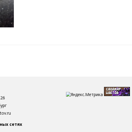
-26
бург
tov.ru
ных сетях