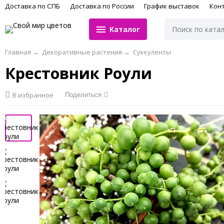
Доставка по СПБ
Доставка по России
График выставок
Кон
Каталог
Главная
→
Декоративные растения
→
Суккуленты
Крестовник Роули
В избранное
Поделиться