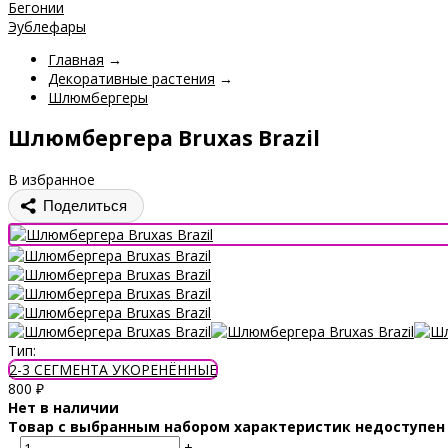
Бегонии
Эублефары
Главная
→
Декоративные растения
→
Шлюмбергеры
Шлюмбергера Bruxas Brazil
В избранное
Поделиться
Тип:
2-3 СЕГМЕНТА УКОРЕНЁННЫЕ
800
₽
Нет в наличии
Товар с выбранным набором характеристик недоступен
–
+