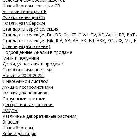
Шлюмбергеры селекции СВ
Бегонии селекции СВ
Фиалки селекции СВ
Фиалки узамбарские
Стандарты заруб.селекция
Стандарты селекция Dn, DS, Gr, KZ, O.Val, TV, АГ, Ален, БР, ВаТ,
Стандарты селекция Nik, RIV, АВ, АН, ЕК, ЕЛ, НКК, КО, ЛФ, МТ, Н
Трейлеры (ампельные)
Подрощенные фиалки в продаже
Мини и полумини
Детки, ук.пасынки в продаже
С необычными цветами
Новинки 2023-2025г
С необычной листвой
Лучшие пестролистники
Фиалки для новичков
С крупными цветами
Декоративные растения
Фикусы
Различные декоративные растения
Эписции
Шлюмбергеры
Хойи и дисхидии