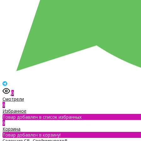
0
Смотрели
0
Избранное
Товар добавлен в список избранных
0
Корзина
Товар добавлен в корзину!
Селекция СВ- СвоймирцветоВ