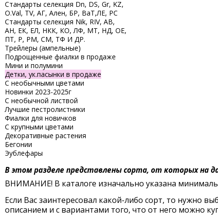
Стандарты селекция Dn, DS, Gr, KZ,
O.Val, TV, АГ, Ален, БР, ВаТ,ЛЕ, РС
Стандарты селекция Nik, RIV, АВ,
АН, ЕК, ЕЛ, НКК, КО, ЛФ, МТ, НД, ОЕ,
ПТ, Р, РМ, СМ, ТФ И ДР.
Трейлеры (ампельные)
Подрощенные фиалки в продаже
Мини и полумини
Детки, ук.пасынки в продаже
С необычными цветами
Новинки 2023-2025г
С необычной листвой
Лучшие пестролистники
Фиалки для новичков
С крупными цветами
Декоративные растения
Бегонии
Эублефары
В этом разделе представлены сорта, от которых на 
ВНИМАНИЕ! В каталоге изначально указана минимальн
Если Вас заинтересовал какой-либо сорт, то нужно выб
описанием и с вариантами того, что от него можно ку