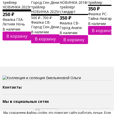
350
₽
250
₽
Фиалка РС-
350
₽
500
₽
...
700
₽
Тайна Ниагар
Фиалка ГЕА-
Фиалка СВ-
Фиалка СВ-
трейлер
В наличии
Летняя Ночь
Город Сен-Дени
Город Анапа
трейлер
В наличии
В корзину
трейлер
В наличии
НОВИНКА 2018г
В наличии
НОВИНКА 2023г
В корзину
НОВИНКА 2025г
трейлер/
В корзину
В корзину
стандарт
Контакты
Мы в социальных сетях
Мы сохраняем файлы cookie: это помогает сайту работать лучше. Если