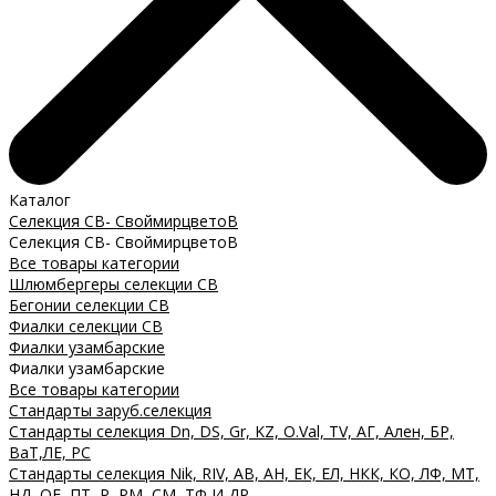
Каталог
Селекция СВ- СвоймирцветоВ
Селекция СВ- СвоймирцветоВ
Все товары категории
Шлюмбергеры селекции СВ
Бегонии селекции СВ
Фиалки селекции СВ
Фиалки узамбарские
Фиалки узамбарские
Все товары категории
Стандарты заруб.селекция
Стандарты селекция Dn, DS, Gr, KZ, O.Val, TV, АГ, Ален, БР,
ВаТ,ЛЕ, РС
Стандарты селекция Nik, RIV, АВ, АН, ЕК, ЕЛ, НКК, КО, ЛФ, МТ,
НД, ОЕ, ПТ, Р, РМ, СМ, ТФ И ДР.