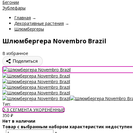
Бегонии
Эублефары
Главная
→
Декоративные растения
→
Шлюмбергеры
Шлюмбергера Novembro Brazil
В избранное
Поделиться
Тип:
2-3 СЕГМЕНТА УКОРЕНЁННЫЕ
350
₽
Нет в наличии
Товар с выбранным набором характеристик недоступен
–
+