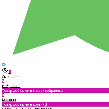
0
Смотрели
0
Избранное
Товар добавлен в список избранных
0
Корзина
Товар добавлен в корзину!
Селекция СВ- СвоймирцветоВ