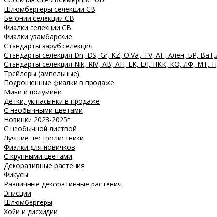
Шлюмбергеры селекции СВ
Бегонии селекции СВ
Фиалки селекции СВ
Фиалки узамбарские
Стандарты заруб.селекция
Стандарты селекция Dn, DS, Gr, KZ, O.Val, TV, АГ, Ален, БР, ВаТ,
Стандарты селекция Nik, RIV, АВ, АН, ЕК, ЕЛ, НКК, КО, ЛФ, МТ, Н
Трейлеры (ампельные)
Подрощенные фиалки в продаже
Мини и полумини
Детки, ук.пасынки в продаже
С необычными цветами
Новинки 2023-2025г
С необычной листвой
Лучшие пестролистники
Фиалки для новичков
С крупными цветами
Декоративные растения
Фикусы
Различные декоративные растения
Эписции
Шлюмбергеры
Хойи и дисхидии