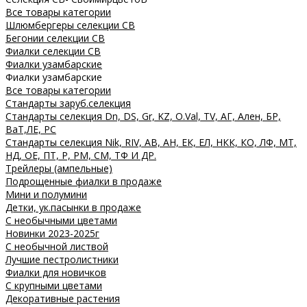
Все товары категории
Шлюмбергеры селекции СВ
Бегонии селекции СВ
Фиалки селекции СВ
Фиалки узамбарские
Фиалки узамбарские
Все товары категории
Стандарты заруб.селекция
Стандарты селекция Dn, DS, Gr, KZ, O.Val, TV, АГ, Ален, БР,
ВаТ,ЛЕ, РС
Стандарты селекция Nik, RIV, АВ, АН, ЕК, ЕЛ, НКК, КО, ЛФ, МТ,
НД, ОЕ, ПТ, Р, РМ, СМ, ТФ И ДР.
Трейлеры (ампельные)
Подрощенные фиалки в продаже
Мини и полумини
Детки, ук.пасынки в продаже
С необычными цветами
Новинки 2023-2025г
С необычной листвой
Лучшие пестролистники
Фиалки для новичков
С крупными цветами
Декоративные растения